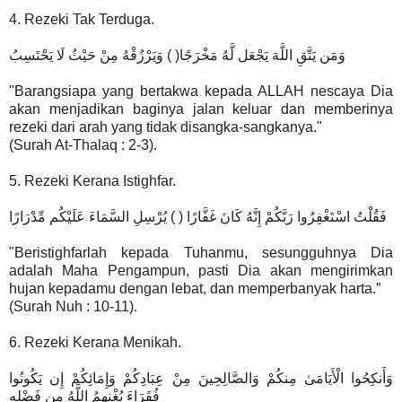
4. Rezeki Tak Terduga.
وَمَن يَتَّقِ اللَّهَ يَجْعَل لَّهُ مَخْرَجًا( ) وَيَرْزُقْهُ مِنْ حَيْثُ لَا يَحْتَسِبُ
"Barangsiapa yang bertakwa kepada ALLAH nescaya Dia
akan menjadikan baginya jalan keluar dan memberinya
rezeki dari arah yang tidak disangka-sangkanya."
(Surah At-Thalaq : 2-3).
5. Rezeki Kerana Istighfar.
فَقُلْتُ اسْتَغْفِرُوا رَبَّكُمْ إِنَّهُ كَانَ غَفَّارًا ( ) يُرْسِلِ السَّمَاءَ عَلَيْكُم مِّدْرَارًا
"Beristighfarlah kepada Tuhanmu, sesungguhnya Dia
adalah Maha Pengampun, pasti Dia akan mengirimkan
hujan kepadamu dengan lebat, dan memperbanyak harta.”
(Surah Nuh : 10-11).
6. Rezeki Kerana Menikah.
وَأَنكِحُوا الْأَيَامَىٰ مِنكُمْ وَالصَّالِحِينَ مِنْ عِبَادِكُمْ وَإِمَائِكُمْ إِن يَكُونُوا
فُقَرَاءَ يُغْنِهِمُ اللَّهُ مِن فَضْلِهِ