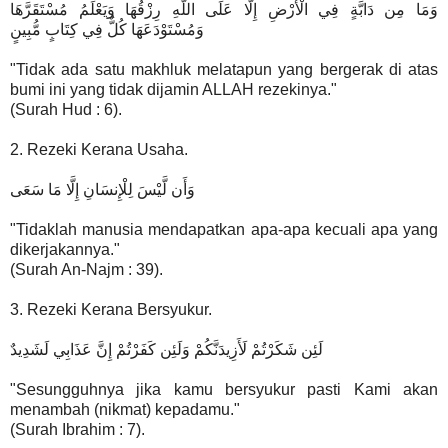
وَمَا مِن دَابَّةٍ فِي الْأَرْضِ إِلَّا عَلَى اللَّهِ رِزْقُهَا وَيَعْلَمُ مُسْتَقَرَّهَا
وَمُسْتَوْدَعَهَا كُلٌّ فِي كِتَابٍ مُّبِينٍ
"Tidak ada satu makhluk melatapun yang bergerak di atas
bumi ini yang tidak dijamin ALLAH rezekinya."
(Surah Hud : 6).
2. Rezeki Kerana Usaha.
وَأَن لَّيْسَ لِلْإِنسَانِ إِلَّا مَا سَعَى
"Tidaklah manusia mendapatkan apa-apa kecuali apa yang
dikerjakannya."
(Surah An-Najm : 39).
3. Rezeki Kerana Bersyukur.
لَئِن شَكَرْتُمْ لَأَزِيدَنَّكُمْ وَلَئِن كَفَرْتُمْ إِنَّ عَذَابِي لَشَدِيدٌ
"Sesungguhnya jika kamu bersyukur pasti Kami akan
menambah (nikmat) kepadamu."
(Surah Ibrahim : 7).